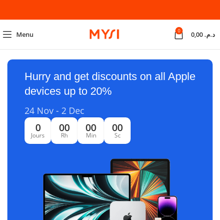
0
Menu
0,00
د.م.
Hurry and get discounts on all Apple
devices up to 20%
24 Nov - 2 Dec
0
00
00
00
Jours
Rh
Min
Sc