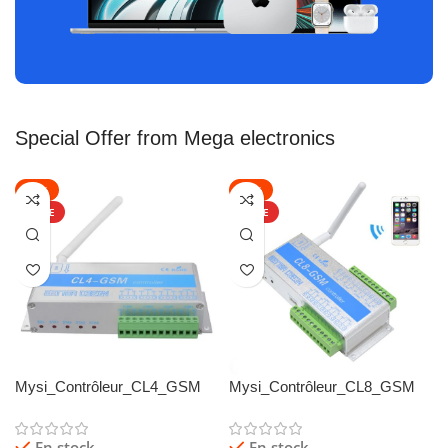
Special Offer from Mega electronics
-17%
-13%
OFFRE
OFFRE
Mysi_Contrôleur_CL4_GSM
Mysi_Contrôleur_CL8_GSM
pour ouvre-porte de garage /
pour ouvre-porte de garage /
pompe
pompe
En stock
En stock