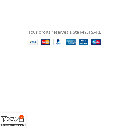
Tous droits réservés à Sté MYSI SARL
0
s filtres
Comparer
Wishlist
Panier