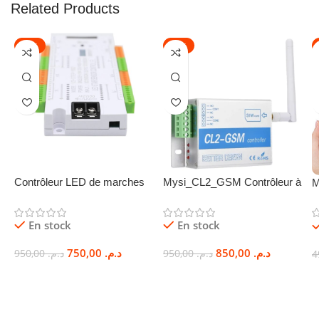
Related Products
-21%
-11%
Contrôleur LED de marches
Mysi_CL2_GSM Contrôleur à
M
d’escalier à éclairage
distance SMS GSM, module
c
progressif – Stepy digital
de commande à distance
c
En stock
En stock
MYSI
intelligent avec 2 sorties de
G
relais
750,00
د.م.
850,00
د.م.
950,00
د.م.
950,00
د.م.